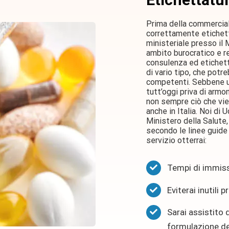
Prima della commercial
correttamente etichett
ministeriale presso il M
ambito burocratico e re
consulenza ed etichetta
di vario tipo, che potr
competenti. Sebbene un
tutt’oggi priva di armo
non sempre ciò che vie
anche in Italia. Noi d
Ministero della Salute
secondo le linee guide 
servizio otterrai:
Tempi di immiss
Eviterai inutili 
Sarai assistito d
formulazione de