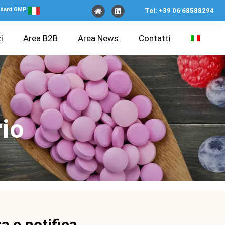
tandard GMP
Tel:
+39 06 68588294
i
Area B2B
Area News
Contatti
io
a e notifica