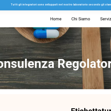
Tutti gli integratori sono sviluppati nel nostro laboratorio secondo gli s
Home
Chi Siamo
Serviz
onsulenza Regolator
Etichettatur