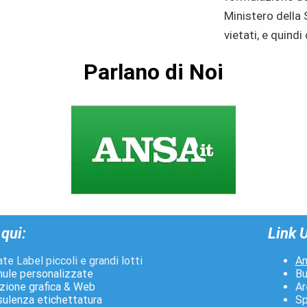
Ministero della 
vietati, e quind
Parlano di Noi
qui:
Link U
vate
Label piccoli
e
grandi lotti
A
ule personalizzate
Bu
zione grafica & Web
Ar
sulenza etichettatu
r
a
Sp