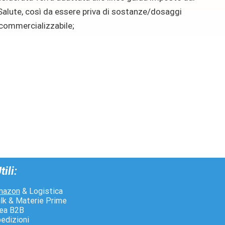
Salute, così da essere priva di sostanze/dosaggi
i commercializzabile;
tili:
mazon
& Logistica
lk & Materie Prime
ea B2B
edizioni