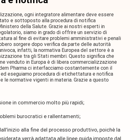
izzazione, ogni integratore alimentare deve essere
ato e sottoposto alla procedura di notifica
inistero della Salute. Grazie ai nostri esperti in
golatorio, siamo in grado di offrire un servizio di
tura al fine di evitare problemi amministrativi e penali
ebbero sorgere dopo verifica da parte delle autorità
ivoca, infatti, la normativa Europea del settore è a
nizzazione tra gli Stati membri. Questo significa che
ne venduto in Europa è di libera commercializzazione
i Udem Pharma ci interfacciamo costantemente con il
, ed eseguiamo procedura di etichettatura e notifica
e le normative vigenti in materia. Grazie a questo
ione in commercio molto più rapidi;
problemi burocratici e rallentamenti;
all’inizio alla fine del processo produttivo, poichè la
siderata verrà adattata alle linee guida imposte dal