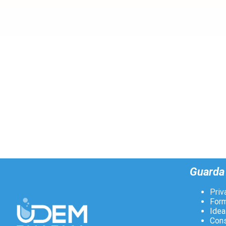
Guarda 
Pri
Form
Id
ea
Co
n