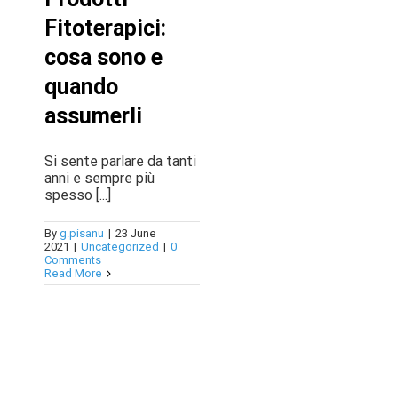
News
Fitoterapici:
cosa sono e
Contact Us
quando
assumerli
Si sente parlare da tanti
anni e sempre più
spesso [...]
By
g.pisanu
|
23 June
2021
|
Uncategorized
|
0
Comments
Read More