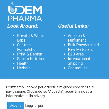
Look Around:
Useful Links:
Private & White
Amazon
&
Label
Fulfillment
Custom
Bulk Powders and
Formulation
Raw Materials
Print & Design
B2B Area
Sports Nutrition
International
Health
Shipping
Herbal
s
Contact Us
Utilizziamo i cookie per offrirti la migliore esperienza di
navigazione. Cliccando su “Accetta”, accetti la nostra
informativa sulla privacy.
© Copyright 2026 | UDEM Pharma | All Rights
Leggi di più
Accetta
Reserved | Powered by
PCS